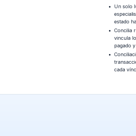
Un solo l
especiali
estado ha
Concilia
vincula l
pagado y 
Conciliac
transacci
cada vínc