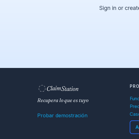
Sign in or creat
PR
C
S
laim
tation  
Fun
Recupera lo que es tuyo
Pre
Cas
Probar demostración
A