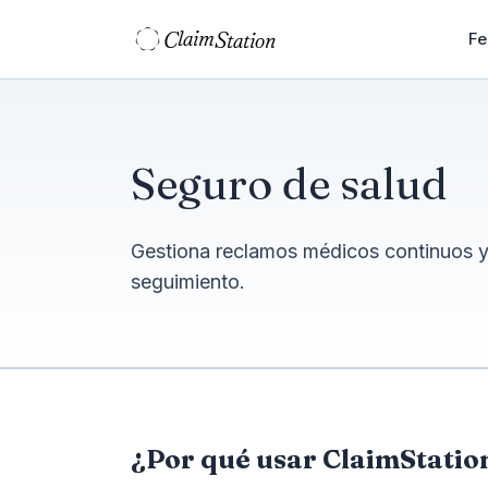
C
S
laim
tation  
Fe
Seguro de salud
Gestiona reclamos médicos continuos y 
seguimiento.
¿Por qué usar ClaimStatio