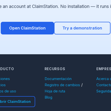
e an account at ClaimStation. No installation — it runs
Open ClaimStation
Try a demonstration
ODUCTO
RECURSOS
EMPRE
ciones
Documentación
Acerca 
/
cios
Registro de cambios
Contact
os de uso
Hoja de ruta
Segurid
Blog
brir ClaimStation